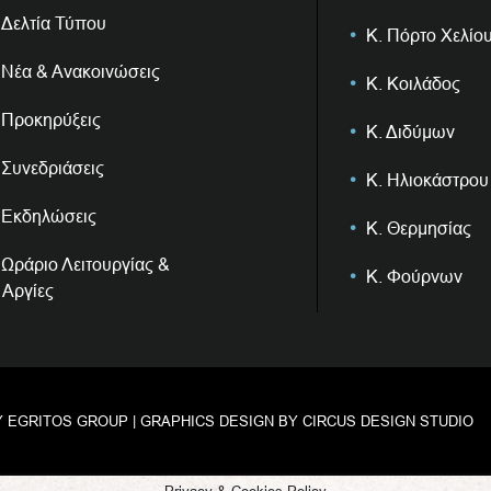
Δελτία Τύπου
Κ. Πόρτο Χελίο
Νέα & Ανακοινώσεις
Κ. Κοιλάδος
Προκηρύξεις
Κ. Διδύμων
Συνεδριάσεις
Κ. Ηλιοκάστρου
Εκδηλώσεις
Κ. Θερμησίας
Ωράριο Λειτουργίας &
Κ. Φούρνων
Αργίες
Y
EGRITOS GROUP
| GRAPHICS DESIGN BY
CIRCUS DESIGN STUDIO