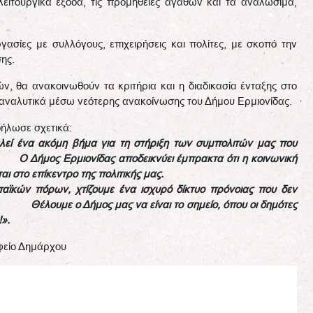
ειτουργικά έξοδα, τις προμήθειες αγαθών και τα αναλώσιμα,
ασίες με συλλόγους, επιχειρήσεις και πολίτες, με σκοπό την
ης.
, θα ανακοινωθούν τα κριτήρια και η διαδικασία ένταξης στο
αναλυτικά μέσω νεότερης ανακοίνωσης του Δήμου Ερμιονίδας.
ήλωσε σχετικά:
λεί ένα ακόμη βήμα για τη στήριξη των συμπολιτών μας που
ς. Ο Δήμος Ερμιονίδας αποδεικνύει έμπρακτα ότι η κοινωνική
ι στο επίκεντρο της πολιτικής μας.
αϊκών πόρων, χτίζουμε ένα ισχυρό δίκτυο πρόνοιας που δεν
ου.
Θέλουμε ο Δήμος μας να είναι το σημείο, όπου οι δημότες
».
φείο Δημάρχου