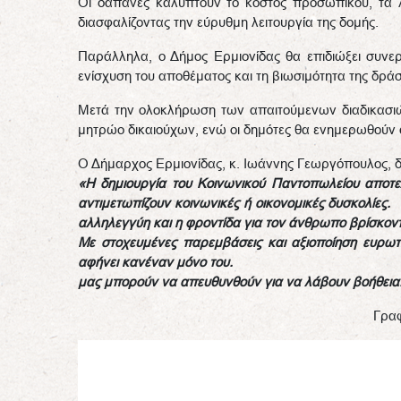
Οι δαπάνες καλύπτουν το κόστος προσωπικού, τα λ
διασφαλίζοντας την εύρυθμη λειτουργία της δομής.
Παράλληλα, ο Δήμος Ερμιονίδας θα επιδιώξει συνεργ
ενίσχυση του αποθέματος και τη βιωσιμότητα της δράσ
Μετά την ολοκλήρωση των απαιτούμενων διαδικασιών
μητρώο δικαιούχων, ενώ οι δημότες θα ενημερωθούν 
Ο Δήμαρχος Ερμιονίδας, κ. Ιωάννης Γεωργόπουλος, δ
«Η δημιουργία του Κοινωνικού Παντοπωλείου αποτε
αντιμετωπίζουν κοινωνικές ή οικονομικές δυσκολίε
αλληλεγγύη και η φροντίδα για τον άνθρωπο βρίσκοντα
Με στοχευμένες παρεμβάσεις και αξιοποίηση ευρωπ
αφήνει κανέναν μόνο τ
μας μπορούν να απευθυνθούν για να λάβουν βοήθεια!
Γρα