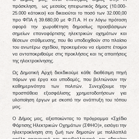
πρόσκληση, ως μεσαίος ηπειρωτικός δήμος (10.000-
25.000 κάτοικοι) και δικαιούται το ποσό των 32.000,00
προ ΦΠΑ ή 39.680,00 με Φ.Π.Α. Η εν λόγω πρόταση
αφορά την χωροθέτηση δημοσίως προσβάσιμων
σημείων επαναφόρτισης ηλεκτρικών οχημάτων και
θέσεων στάθμευσης, που θα υποδειχθούν στο πλαίσιο
του ανωτέρω σχεδίου, προκειμένου να είμαστε έτοιμοι
να ανταποκριθούμε στις προκλήσεις και τις απαιτήσεις
της ηλεκτροκίνησης.
Ως Δημοτική Αρχή διεκδικούμε κάθε διαθέσιμη πηγή
πόρων για έργα και υποδομές, που βελτιώνουν την
καθημερινότητα των πολιτών. Συνεχίζουμε την
προσπάθεια εξασφάλισης χρηματοδοτήσεων για
υλοποίηση έργων με σκοπό την ανάπτυξη του τόπου
μας.
Ο Δήμος μας, αξιοποιώντας το πρόγραμμα «Σχέδιο
Φόρτισης Ηλεκτρικών Οχημάτων (ΣΦΗΟ)», εισάγει την
ηλεκτροκίνηση στη ζωή των δημοτών με πολλαπλά
οφέλη οικονομικά και περιβαλλοντικά, και οδηγείται