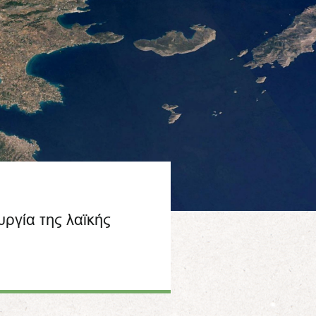
υργία της λαϊκής