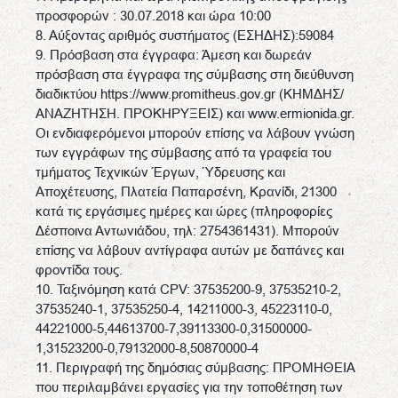
προσφορών : 30.07.2018 και ώρα 10:00
8. Αύξοντας αριθμός συστήματος (ΕΣΗΔΗΣ):59084
9. Πρόσβαση στα έγγραφα: Άμεση και δωρεάν
πρόσβαση στα έγγραφα της σύμβασης στη διεύθυνση
διαδικτύου https://www.promitheus.gov.gr (ΚΗΜΔΗΣ/
ΑΝΑΖΗΤΗΣΗ. ΠΡΟΚΗΡΥΞΕΙΣ) και www.ermionida.gr.
Οι ενδιαφερόμενοι μπορούν επίσης να λάβουν γνώση
των εγγράφων της σύμβασης από τα γραφεία του
τμήματος Τεχνικών Έργων, Ύδρευσης και
Αποχέτευσης, Πλατεία Παπαρσένη, Κρανίδι, 21300
κατά τις εργάσιμες ημέρες και ώρες (πληροφορίες
Δέσποινα Αντωνιάδου, τηλ: 2754361431). Μπορούν
επίσης να λάβουν αντίγραφα αυτών με δαπάνες και
φροντίδα τους.
10. Ταξινόμηση κατά CPV: 37535200-9, 37535210-2,
37535240-1, 37535250-4, 14211000-3, 45223110-0,
44221000-5,44613700-7,39113300-0,31500000-
1,31523200-0,79132000-8,50870000-4
11. Περιγραφή της δημόσιας σύμβασης: ΠΡΟΜΗΘΕΙΑ
που περιλαμβάνει εργασίες για την τοποθέτηση των