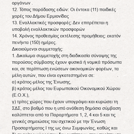
οργάνων .
12. Τόπος παράδοσης ειδών: Οι έντεκα (11) παιδικές
χαρές του Δήμου Ερμιονίδας
13. Εναλλακτικές προσφορές: Δεν επιτρέπεται η
υποβολή εναλλακτικών προσφορών
14. Χρόνος προθεσμίας εκτέλεσης προμήθειας: εκατόν
πενήντα (150) ημέρες.
Δικαιούμενοι συμμετοχής:
1. Δικαίωμα συμμετοχής στη διαδικασία σύναψης της
παρούσας σύμβασης έχουν φυσικά ή νομικά πρόσωπα
και, σε περίπτωση ενώσεων οικονομικών φορέων, τα
μέλη αυτών, που είναι εγκατεστημένα σε:
α) κράτος-μέλος της Ένωσης,
β) κράτος-μέλος του Ευρωπαϊκού Οικονομικού Χώρου
(Ε.Ο.Χ.),
γ) τρίτες χώρες που έχουν υπογράψει και κυρώσει τη
ΣΔΣ, στο βαθμό που η υπό ανάθεση δημόσια σύμβαση
καλύπτεται από τα Παραρτήματα 1, 2, 4 και 5 και τις
γενικές σημειώσεις του σχετικού με την Ένωση
Προσαρτήματος I της ως άνω Συμφωνίας, καθώς και