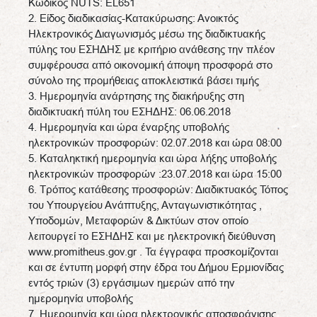
Κωδικός NUTS: EL651
2. Είδος διαδικασίας-Κατακύρωσης: Ανοικτός
Ηλεκτρονικός Διαγωνισμός μέσω της διαδικτυακής
πύλης του ΕΣΗΔΗΣ με κριτήριο ανάθεσης την πλέον
συμφέρουσα από οικονομική άποψη προσφορά στο
σύνολο της προμήθειας αποκλειστικά βάσει τιμής
3. Ημερομηνία ανάρτησης της διακήρυξης στη
διαδικτυακή πύλη του ΕΣΗΔΗΣ: 06.06.2018
4. Ημερομηνία και ώρα έναρξης υποβολής
ηλεκτρονικών προσφορών: 02.07.2018 και ώρα 08:00
5. Καταληκτική ημερομηνία και ώρα λήξης υποβολής
ηλεκτρονικών προσφορών :23.07.2018 και ώρα 15:00
6. Τρόπος κατάθεσης προσφορών: Διαδικτυακός Τόπος
του Υπουργείου Ανάπτυξης, Ανταγωνιστικότητας ,
Υποδομών, Μεταφορών & Δικτύων στον οποίο
λειτουργεί το ΕΣΗΔΗΣ και με ηλεκτρονική διεύθυνση
www.promitheus.gov.gr . Τα έγγραφα προσκομίζονται
και σε έντυπη μορφή στην έδρα του Δήμου Ερμιονίδας
εντός τριών (3) εργάσιμων ημερών από την
ημερομηνία υποβολής
7. Ημερομηνία και ώρα ηλεκτρονικής αποσφράγισης