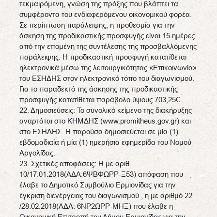
τεκμαιρόμενη, γνώση της πράξης που βλάπτει τα
συμφέροντα του ενδιαφερόμενου οικονομικού φορέα.
Σε περίπτωση παράλειψης, η προθεσμία για την
άσκηση της προδικαστικής προσφυγής είναι 15 ημέρες
από την επομένη της συντέλεσης της προσβαλλόμενης
παράλειψης. Η προδικαστική προσφυγή κατατίθεται
ηλεκτρονικά μέσω της λειτουργικότητας «Επικοινωνία»
του ΕΣΗΔΗΣ στον ηλεκτρονικό τόπο του διαγωνισμού.
Για το παραδεκτό της άσκησης της προδικαστικής
προσφυγής κατατίθεται παράβολο ύψους 703,25€.
22. Δημοσιεύσεις: Το συνολικό κείμενο της διακήρυξης
αναρτάται στο ΚΗΜΔΗΣ (www.promitheus.gov.gr) και
στο ΕΣΗΔΗΣ. Η παρούσα δημοσιεύεται σε μία (1)
εβδομαδιαία ή μία (1) ημερήσια εφημερίδα του Νομού
Αργολίδας.
23. Σχετικές αποφάσεις: Η με αριθ.
10/17.01.2018(ΑΔΑ:6ΨΒΦΩΡΡ-Ξ53) απόφαση που
έλαβε το Δημοτικό Συμβούλιο Ερμιονίδας για την
έγκριση διενέργειας του διαγωνισμού , η με αριθμό 22
/28.02.2018(ΑΔΑ: 6ΝΡ2ΩΡΡ-ΜΗΞ) που έλαβε η
Οικονομική Επιτροπή του Δήμου Ερμιονίδας για την