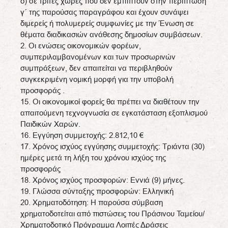
δ) σε τρίτες χώρες που δεν εμπίπτουν στην περίπτωση
γ΄ της παρούσας παραγράφου και έχουν συνάψει
διμερείς ή πολυμερείς συμφωνίες με την Ένωση σε
θέματα διαδικασιών ανάθεσης δημοσίων συμβάσεων.
2. Οι ενώσεις οικονομικών φορέων,
συμπεριλαμβανομένων και των προσωρινών
συμπράξεων, δεν απαιτείται να περιβληθούν
συγκεκριμένη νομική μορφή για την υποβολή
προσφοράς .
15. Οι οικονομικοί φορείς θα πρέπει να διαθέτουν την
απαιτούμενη τεχνογνωσία σε εγκατάσταση εξοπλισμού
Παιδικών Χαρών.
16. Εγγύηση συμμετοχής: 2.812,10 €
17. Χρόνος ισχύος εγγύησης συμμετοχής: Tριάντα (30)
ημέρες μετά τη λήξη του χρόνου ισχύος της
προσφοράς
18. Χρόνος ισχύος προσφορών: Εννιά (9) μήνες.
19. Γλώσσα σύνταξης προσφορών: Ελληνική
20. Χρηματοδότηση: Η παρούσα σύμβαση
χρηματοδοτείται από πιστώσεις του Πράσινου Ταμείου/
Χρηματοδοτικό Πρόγραμμα Λοιπές Δράσεις