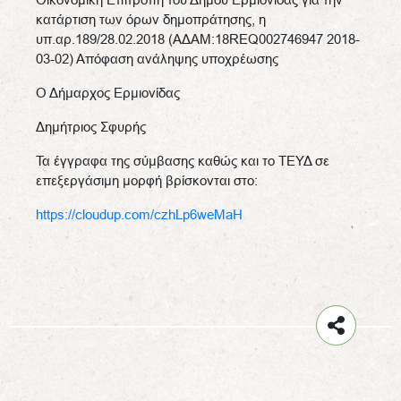
κατάρτιση των όρων δημοπράτησης, η
υπ.αρ.189/28.02.2018 (ΑΔΑΜ:18REQ002746947 2018-
03-02) Απόφαση ανάληψης υποχρέωσης
Ο Δήμαρχος Ερμιονίδας
Δημήτριος Σφυρής
Τα έγγραφα της σύμβασης καθώς και το ΤΕΥΔ σε
επεξεργάσιμη μορφή βρίσκονται στο:
https://cloudup.com/czhLp6weMaH