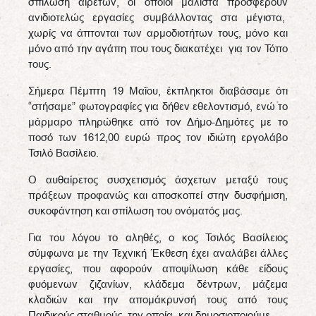
σπίλωση αιρετών, οι οποίοι μάλιστα προσφέρουν
ανιδιοτελώς εργασίες συμβάλλοντας στα μέγιστα,
χωρίς να άπτονται των αρμοδιοτήτων τους, μόνο και
μόνο από την αγάπη που τους διακατέχει για τον Τόπο
τους.
Σήμερα Πέμπτη 19 Μαΐου, έκπληκτοι διαβάσαμε ότι
“στήσαμε” φωτογραφίες για δήθεν εθελοντισμό, ενώ το
μάρμαρο πληρώθηκε από τον Δήμο-Δημότες με το
ποσό των 1612,00 ευρώ προς τον ιδιώτη εργολάβο
Τσιλό Βασίλειο.
Ο αυθαίρετος συσχετισμός άσχετων μεταξύ τους
πράξεων προφανώς και αποσκοπεί στην δυσφήμιση,
συκοφάντηση και σπίλωση του ονόματός μας.
Για του λόγου το αληθές, ο κος Τσιλός Βασίλειος
σύμφωνα με την Τεχνική Έκθεση έχει αναλάβει άλλες
εργασίες, που αφορούν αποψίλωση κάθε είδους
φυόμενων ζιζανίων, κλάδεμα δέντρων, μάζεμα
κλαδιών και την απομάκρυνσή τους από τους
Παιδικούς σταθμούς, την οποία και δημοσιοποιούμε.