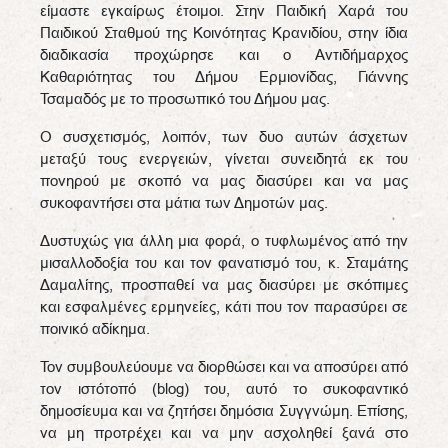
είμαστε εγκαίρως έτοιμοι. Στην Παιδική Χαρά του
Παιδικού Σταθμού της Κοινότητας Κρανιδίου, στην ίδια
διαδικασία προχώρησε και ο Αντιδήμαρχος
Καθαριότητας του Δήμου Ερμιονίδας, Γιάννης
Τσαμαδός με το προσωπικό του Δήμου μας.
Ο συσχετισμός, λοιπόν, των δυο αυτών άσχετων
μεταξύ τους ενεργειών, γίνεται συνειδητά εκ του
πονηρού με σκοπό να μας διασύρει και να μας
συκοφαντήσει στα μάτια των Δημοτών μας.
Δυστυχώς για άλλη μια φορά, ο τυφλωμένος από την
μισαλλοδοξία του και τον φανατισμό του, κ. Σταμάτης
Δαμαλίτης, προσπαθεί να μας διασύρει με σκόπιμες
και εσφαλμένες ερμηνείες, κάτι που τον παρασύρει σε
ποινικό αδίκημα.
Τον συμβουλεύουμε να διορθώσει και να αποσύρει από
τον ιστότοπό (blog) του, αυτό το συκοφαντικό
δημοσίευμα και να ζητήσει δημόσια Συγγνώμη. Επίσης,
να μη προτρέχει και να μην ασχοληθεί ξανά στο