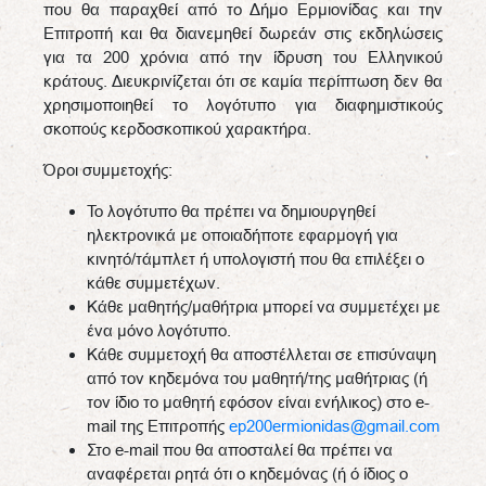
που θα παραχθεί από το Δήμο Ερμιονίδας και την
Επιτροπή και θα διανεμηθεί δωρεάν στις εκδηλώσεις
για τα 200 χρόνια από την ίδρυση του Ελληνικού
κράτους. Διευκρινίζεται ότι σε καμία περίπτωση δεν θα
χρησιμοποιηθεί το λογότυπο για διαφημιστικούς
σκοπούς κερδοσκοπικού χαρακτήρα.
Όροι συμμετοχής:
Το λογότυπο θα πρέπει να δημιουργηθεί
ηλεκτρονικά με οποιαδήποτε εφαρμογή για
κινητό/τάμπλετ ή υπολογιστή που θα επιλέξει ο
κάθε συμμετέχων.
Κάθε μαθητής/μαθήτρια μπορεί να συμμετέχει με
ένα μόνο λογότυπο.
Κάθε συμμετοχή θα αποστέλλεται σε επισύναψη
από τον κηδεμόνα του μαθητή/της μαθήτριας (ή
τον ίδιο το μαθητή εφόσον είναι ενήλικος) στο e-
mail της Επιτροπής
ep200ermionidas@gmail.com
Στο e-mail που θα αποσταλεί θα πρέπει να
αναφέρεται ρητά ότι ο κηδεμόνας (ή ό ίδιος ο