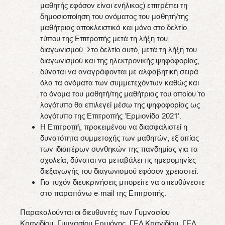
μαθητής εφόσον είναι ενήλικος) επιτρέπει τη
δημοσιοποίηση του ονόματος του μαθητή/της
μαθήτριας αποκλειστικά και μόνο στο δελτίο
τύπου της Επιτροπής μετά τη λήξη του
διαγωνισμού. Στο δελτίο αυτό, μετά τη λήξη του
διαγωνισμού και της ηλεκτρονικής ψηφοφορίας,
δύναται να αναγράφονται με αλφαβητική σειρά
όλα τα ονόματα των συμμετεχόντων καθώς και
το όνομα του μαθητή/της μαθήτριας του οποίου το
λογότυπο θα επιλεγεί μέσω της ψηφοφορίας ως
λογότυπο της Επιτροπής ‘Ερμιονίδα 2021’.
Η Επιτροπή, προκειμένου να διασφαλιστεί η
δυνατότητα συμμετοχής των μαθητών, εξ αιτίας
των ιδιαιτέρων συνθηκών της πανδημίας για τα
σχολεία, δύναται να μεταβάλει τις ημερομηνίες
διεξαγωγής του διαγωνισμού εφόσον χρειαστεί.
Για τυχόν διευκρινήσεις μπορείτε να απευθύνεστε
στο παραπάνω e-mail της Επιτροπής.
Παρακαλούνται οι διευθυντές των Γυμνασίου
Κρανιδίου, Γυμνασίου Ερμιόνης, ΓΕΛ Κρανιδίου, ΓΕΛ