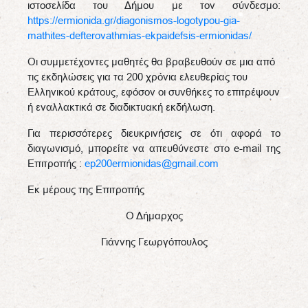
ιστοσελίδα του Δήμου με τον σύνδεσμο:
https://ermionida.gr/diagonismos-logotypou-gia-
mathites-defterovathmias-ekpaidefsis-ermionidas/
Οι συμμετέχοντες μαθητές θα βραβευθούν σε μια από
τις εκδηλώσεις για τα 200 χρόνια ελευθερίας του
Ελληνικού κράτους, εφόσον οι συνθήκες το επιτρέψουν
ή εναλλακτικά σε διαδικτυακή εκδήλωση.
Για περισσότερες διευκρινήσεις σε ότι αφορά το
διαγωνισμό, μπορείτε να απευθύνεστε στο e-mail της
Επιτροπής :
ep200ermionidas@gmail.com
Εκ μέρους της Επιτροπής
Ο Δήμαρχος
Γιάννης Γεωργόπουλος