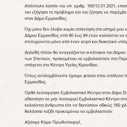
Απέστειλα λοιπόν την υπ. αριθμ. 165/12.01.2021, επισ
του εξήγησα το πρόβλημα και του ζήτησα να παρέμβει
στον Δήμο Ερμιονίδας.
Όχι μόνο δεν έλαβα καμία απάντηση στο αίτημά μου αλ
Δήμου Ερμιονίδας από 80 έως 84 ετών καλούνται να ε
στελεχώνεται μόνο από έναν ιατρό και διοικητικά υπάγ
Δηλαδή πλέον θα αναγκάζονται οι κάτοικοι του Δήμου 
των Σπετσών, προκειμένου να εμβολιαστούν στο Περιφ
υπάγεται στο Κέντρο Υγείας Κρανιδίου.
Όπως αντιλαμβάνεστε έχουμε φτάσει στον απόλυτο π
Ερμιονίδας.
Ορθά λειτούργησε Εμβολιαστικό Κέντρο στον Δήμο Σπε
αδιανόητο να μην λειτουργεί Εμβολιαστικό Κέντρο στ
καλούνται άνθρωποι είτε να διανύσουν οδικώς 160 χιλ
θαλάσσιο ταξίδι προκειμένου να εμβολιαστούν.
Αξιότιμε Κύριε Πρωθυπουργέ,