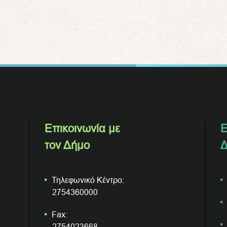
Επικοινωνία με
Ε
τον Δήμο
Δ
Τηλεφωνικό Κέντρο:
2754360000
Fax:
2754023668