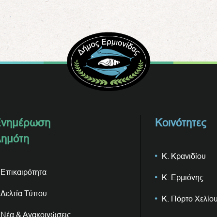
νημέρωση
Κοινότητες
ημότη
Κ. Κρανιδίου
Επικαιρότητα
Κ. Ερμιόνης
Δελτία Τύπου
Κ. Πόρτο Χελίο
Νέα & Ανακοινώσεις