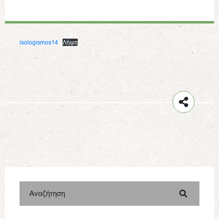
isologismos14
Λήψη
Αναζήτηση