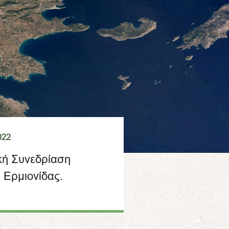
022
κή Συνεδρίαση
 Ερμιονίδας.