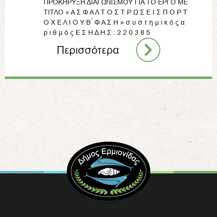
ΠΡΟΚΗΡΥΞΗ ΔΙΑΓΩΝΙΣΜΟΥ ΓΙΑ ΤΟ ΕΡΓΟ ΜΕ
ΤΙΤΛΟ « Α Σ Φ Α Λ Τ Ο Σ Τ Ρ Ω Σ Ε Ι Σ Π Ο Ρ Τ
Ο Χ Ε Λ Ι Ο Υ Β ́ Φ Α Σ Η » σ υ σ τ η μ ι κ ό ς α
ρ ι θ μ ό ς Ε Σ Η Δ Η Σ : 2 2 0 3 8 5
Περισσότερα