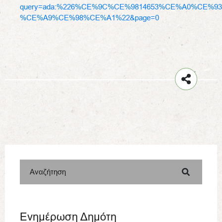
query=ada:%226%CE%9C%CE%9814653%CE%A0%CE%93
%CE%A9%CE%98%CE%A1%22&page=0
Αναζήτηση
Ενημέρωση Δημότη