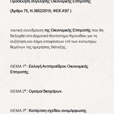
Πρόσκληση σύγκλησης Οικονομικής Επιτροπής
(Άρθρο 75, Ν.3852/2010, ΦΕΚ Α’87 )
τακτική συνεδρίαση
της Οικονομικής Επιτροπής
που θα
διεξαχθεί στο Δημοτικό Κατάστημα Κρανιδίου για τη
συζήτηση και λήψη αποφάσεων επί των κατωτέρω
θεμάτων της ημερήσιας διάταξης :
ο
ΘΕΜΑ 1
:
Εκλογή Αντιπροέδρου Οικονομικής
Επιτροπής.
ο
ΘΕΜΑ 2
: Ορισμοί δικηγόρων.
ο
ΘΕΜΑ 3
: Κατάρτιση σχεδίου αναμόρφωσης