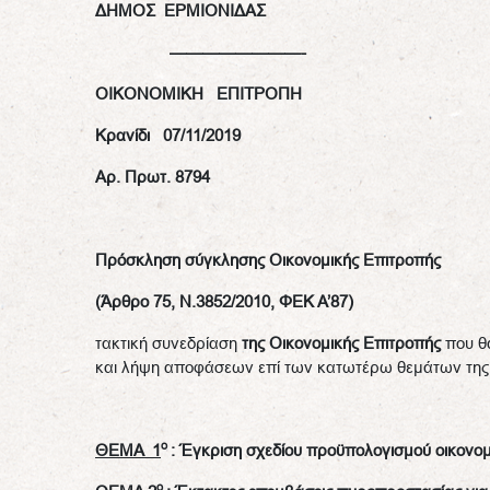
ΔΗΜΟΣ ΕΡΜΙΟΝΙΔΑΣ
————————-
OIKONOMIKH
ΕΠΙΤΡΟΠ
Κρανίδι 07/11/2019
Αρ. Πρωτ. 8794
Πρόσκληση σύγκλησης Οικονομικής Επιτροπής
(Άρθρο 75, Ν.3852/2010, ΦΕΚ Α’87)
τακτική συνεδρίαση
της Οικονομικής Επιτροπής
που θα
και λήψη αποφάσεων επί των κατωτέρω θεμάτων της 
ο
ΘΕΜΑ 1
: Έγκριση σχεδίου προϋπολογισμού οικονομ
ο