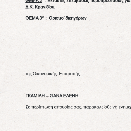
ΘΕΜΑ 2
: Έκτακτες επεμβάσεις πυροπροστασίας γ
Δ.Κ. Κρανιδίου.
ο
ΘΕΜΑ
3
:
Ορισμοί δικηγόρων
της Οικονομικής Επιτροπής
ΓΚΑΜΙΛΗ – ΣΙΑΝΑ ΕΛΕΝΗ
Σε περίπτωση απουσίας σας, παρακαλείσθε να ενημ