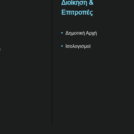
Διοίκηση &
Επιτροπές
Δημοτική Αρχή
Ισολογισμοί
υ