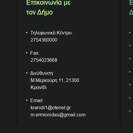
Επικοινωνία με
Ε
τον Δήμο
Δ
Τηλεφωνικό Κέντρο:
2754360000
Fax:
2754023668
Διεύθυνση:
Μ.Μερκούρη 11, 21300
Κρανίδι
Email:
kranidi1@otenet.gr
m.ermionidas@gmail.com