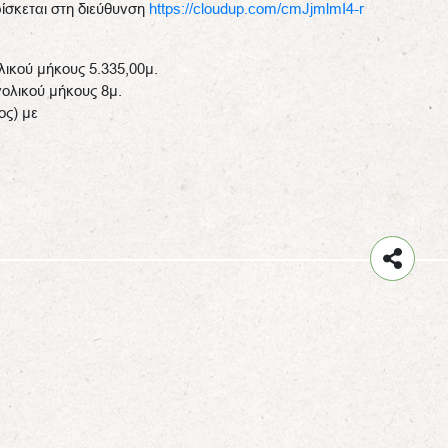
ίσκεται στη διεύθυνση
https://cloudup.com/cmJjmlmI4-r
λικού μήκους 5.335,00μ.
ολικού μήκους 8μ.
ος) με