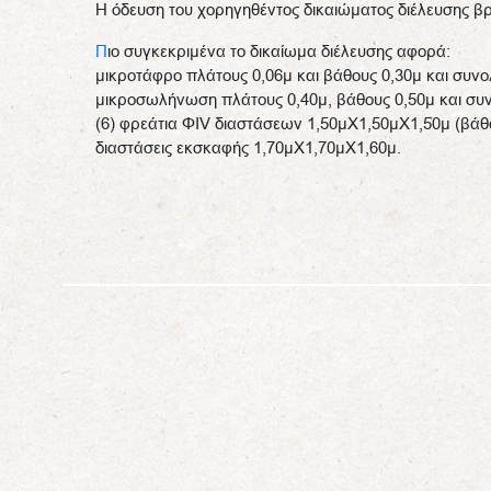
Η όδευση του χορηγηθέντος δικαιώματος διέλευσης βρ
Π
ιο συγκεκριμένα το δικαίωμα διέλευσης αφορά:
μικροτάφρο πλάτους 0,06μ και βάθους 0,30μ και συνο
μικροσωλήνωση πλάτους 0,40μ, βάθους 0,50μ και συν
(6) φρεάτια ΦΙV διαστάσεων 1,50μΧ1,50μΧ1,50μ (βάθ
διαστάσεις εκσκαφής 1,70μΧ1,70μΧ1,60μ.