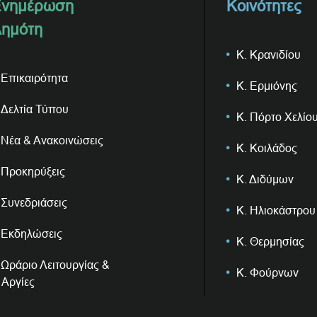
νημέρωση
Κοινότητες
ημότη
Κ. Κρανιδίου
Επικαιρότητα
Κ. Ερμιόνης
Δελτία Τύπου
Κ. Πόρτο Χελίο
Νέα & Ανακοινώσεις
Κ. Κοιλάδος
Προκηρύξεις
Κ. Διδύμων
Συνεδριάσεις
Κ. Ηλιοκάστρου
Εκδηλώσεις
Κ. Θερμησίας
Ωράριο Λειτουργίας &
Κ. Φούρνων
Αργίες