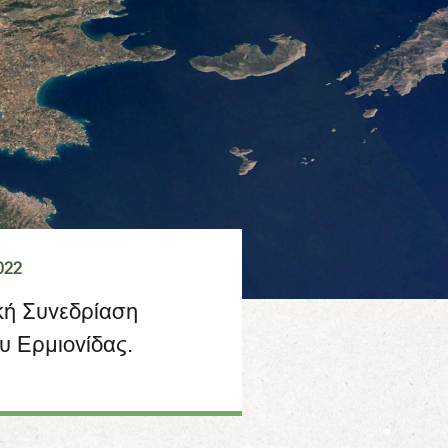
022
κή Συνεδρίαση
υ Ερμιονίδας.